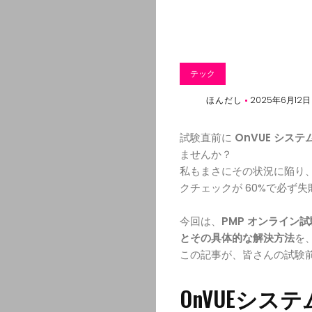
テック
ほんだし
2025年6月12日
試験直前に
OnVUE シス
ませんか？
私もまさにその状況に陥り、
クチェックが 60%で必ず
今回は、
PMP オンライン
とその具体的な解決方法
を
この記事が、皆さんの試験
OnVUEシ