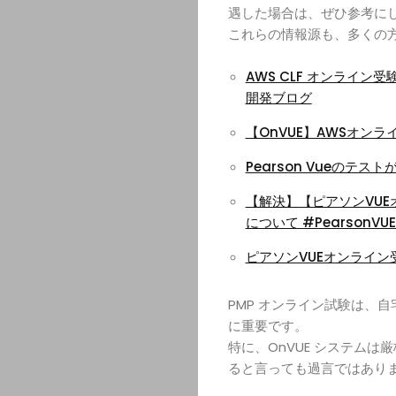
遇した場合は、ぜひ参考に
これらの情報源も、多くの
AWS CLF オンライン
開発ブログ
【OnVUE】AWSオン
Pearson Vueのテストが
【解決】【ピアソンVUE
について #PearsonVUE –
ピアソンVUEオンライン受
PMP オンライン試験は、
に重要です。
特に、OnVUE システム
ると言っても過言ではあり