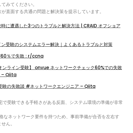
してみてください。
方が直面する共通の問題と解決策を提示しています。
受験時に遭遇した3つのトラブルと解決方法 | CRAID オフショア
ライン受験のシステムエラー解決｜よくあるトラブルと対策
60％で失敗 : r/ccna
オンライン受験】 onvue ネットワークチェック60%での失敗
 Qiita
験の失敗談 #ネットワークエンジニア – Qiita
自宅で受験できる手軽さがある反面、システム環境の準備が非常
は厳格なネットワーク要件を持つため、事前準備が合否を左右す
ません。