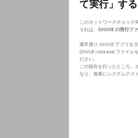
て実行」する
このネットワークチェック
それは、
OnVUE の実行
通常通り OnVUE アプ
OnVUE-xxxx.exe
ださい。
この操作を行ったところ、
なり、無事にシステムテス